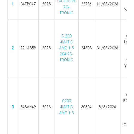
EXCLUSIVE
1
34FBS47
2025
22736
11/08/2026
Yed
9G-
Yeniç
TRONIC
G
YED
C 200
OTOP
4MATIC
İstas
2
22UA858
2025
AMG 1.5
24308
31/08/2026
Atat
204 9G-
278
TRONIC
Hipe
Yanı)
E
B
YED
OTOP
C200
BAHÇE
3
34SAH49
2023
4MATIC
30804
8/3/2026
MAH
AMG 1.5
LO
AS
CADDE