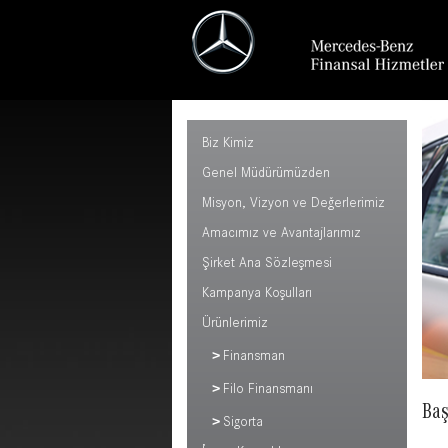
Biz Kimiz
Genel Müdürümüzden
Misyon, Vizyon ve Değerlerimiz
Amacımız ve Avantajlarımız
Şirket Ana Sözleşmesi
Kampanya Koşulları
Ürünlerimiz
Finansman
Filo Finansmanı
Baş
Sigorta