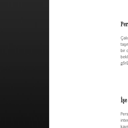
Per
Çalı
taşı
bir 
bekl
görü
İşe
Pers
inte
kayn