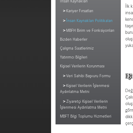
İnsan Kaynakları
İlk 
Kariyer Fırsatları
insa
kend
İnsan Kaynakları Politikaları
taşı
MBFH Birim ve Fonksiyonları
buna
oluş
Bizden Haberler
yuka
Çalışma Saatlerimiz
Yatırımcı Bilgileri
Kişisel Verilerin Korunması
Eği
Veri Sahibi Başvuru Formu
Kişisel Verilerin İşlenmesi
Deği
Aydınlatma Metni
Çalı
Ziyaretçi Kişisel Verilerin
oluş
İşlenmesi Aydınlatma Metni
görm
MBFT Bilgi Toplumu Hizmetleri
dikk
çerç