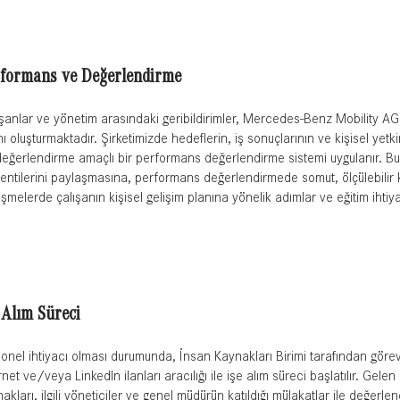
formans ve Değerlendirme
şanlar ve yönetim arasındaki geribildirimler, Mercedes-Benz Mobility AG
nı oluşturmaktadır. Şirketimizde hedeflerin, iş sonuçlarının ve kişisel yetkinl
değerlendirme amaçlı bir performans değerlendirme sistemi uygulanır. Bu s
entilerini paylaşmasına, performans değerlendirmede somut, ölçülebilir kr
şmelerde çalışanın kişisel gelişim planına yönelik adımlar ve eğitim ihtiyaç
 Alım Süreci
onel ihtiyacı olması durumunda, İnsan Kaynakları Birimi tarafından görevin
rnet ve/veya LinkedIn ilanları aracılığı ile işe alım süreci başlatılır. Gel
akları, ilgili yöneticiler ve genel müdürün katıldığı mülakatlar ile değerlen