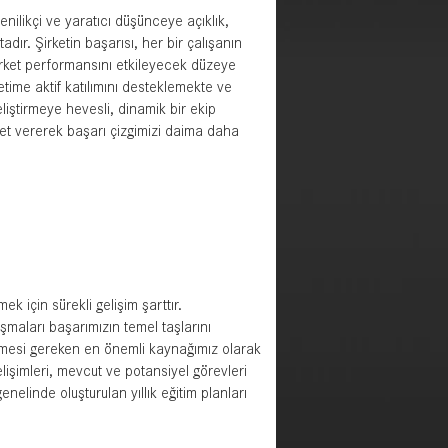
enilikçi ve yaratıcı düşünceye açıklık,
dır. Şirketin başarısı, her bir çalışanın
irket performansını etkileyecek düzeye
time aktif katılımını desteklemekte ve
liştirmeye hevesli, dinamik bir ekip
met vererek başarı çizgimizi daima daha
k için sürekli gelişim şarttır.
ışmaları başarımızın temel taşlarını
tirilmesi gereken en önemli kaynağımız olarak
elişimleri, mevcut ve potansiyel görevleri
genelinde oluşturulan yıllık eğitim planları