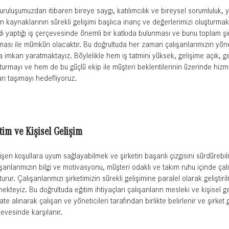
kuruluşumuzdan itibaren bireye saygı, katılımcılık ve bireysel sorumluluk, y
n kaynaklarının sürekli gelişimi başlıca inanç ve değerlerimizi oluşturmakta
i yaptığı iş çerçevesinde önemli bir katkıda bulunması ve bunu toplam ş
ması ile mümkün olacaktır. Bu doğrultuda her zaman çalışanlarımızın yöne
 imkan yaratmaktayız. Böylelikle hem iş tatmini yüksek, gelişime açık, ge
turmayı ve hem de bu güçlü ekip ile müşteri beklentilerinin üzerinde hiz
rı taşımayı hedefliyoruz.
tim
ve
Kişisel
Gelişim
şen koşullara uyum sağlayabilmek ve şirketin başarılı çizgisini sürdürebilme
şanlarımızın bilgi ve motivasyonu, müşteri odaklı ve takım ruhu içinde çal
turur. Çalışanlarımızı şirketimizin sürekli gelişimine paralel olarak geliş
ekteyiz. Bu doğrultuda eğitim ihtiyaçları çalışanların mesleki ve kişisel g
ate alınarak çalışan ve yöneticileri tarafından birlikte belirlenir ve şirket 
evesinde karşılanır.