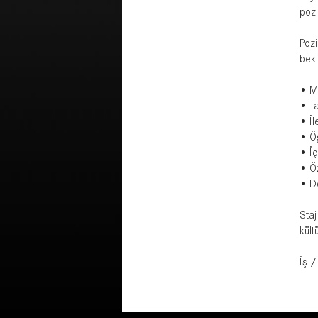
pozi
Pozi
bekl
• Mü
• Ta
• İl
• Öğ
• İ
• Ö
• De
Staj
kült
İş /