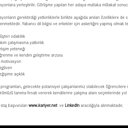
syonlara yerleştirilir. Görüşme yapılan her adaya mutlaka mülakat sonucu b
syonların gerektirdiği yetkinliklerle birlikte aşağıda anılan özelliklere d
enmektedir. Yabancı dil bilgisi ve erkekler için askerliğini yapmış olmak te
şteri odaklılık
kım çalışmasına yatkınlık
etişim yeteneği
renme ve kendini geliştirme arzusu
ç motivasyon
zgüven
ğişime açıklık
 programları, gelecekte potansiyel çalışanlarımız olabilecek öğrencilere i
ürümüzü tanıma fırsatı vererek kendilerine çalışma alanı seçimlerinde yo
 staj başvuruları
www.kariyer.net
ve
LinkedIn
aracılığıyla alınmaktadır.