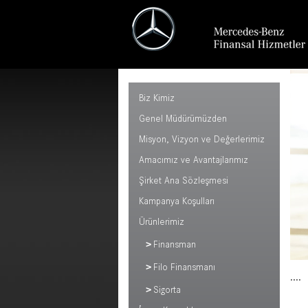
Biz Kimiz
Genel Müdürümüzden
Misyon, Vizyon ve Değerlerimiz
Amacımız ve Avantajlarımız
Şirket Ana Sözleşmesi
Kampanya Koşulları
Ürünlerimiz
Finansman
Filo Finansmanı
....
Sigorta