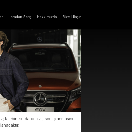
eri
İcradan Satış
Hakkımızda
Bize Ulaşın
iz; talebinizin daha hızlı, sonuçlanmasını
ğlanacaktır.