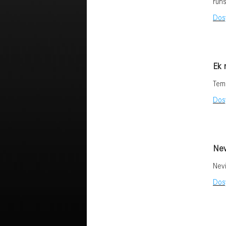
ruhs
Dosy
Ek 
Temi
Dosy
Nevi
Nevi
Dosy