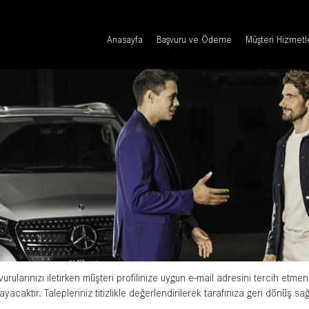
Anasayfa
Başvuru ve Ödeme
Müşteri Hizmetl
urularınızı iletirken müşteri profilinize uygun e-mail adresini tercih etmen
ayacaktır. Talepleriniz titizlikle değerlendirilerek tarafınıza geri dönüş sa