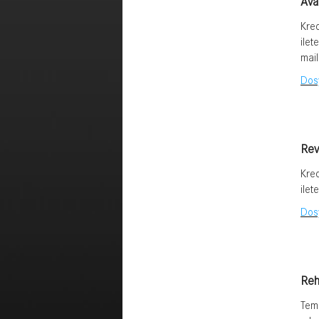
Ava
Kred
ilet
mail 
Dosy
Rev
Kred
ilete
Dosy
Rehi
Temi