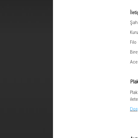
İlet
Şahı
Kuru
Filo
Bire
Acen
Pla
Plak
ilete
Dosy