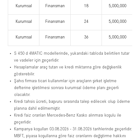
Kurumsal
Finansman
18
5,000,000
Kurumsal
Finansman
24
5,000,000
Kurumsal
Finansman
36
5,000,000
S 450 d 4MATIC modellerinde, yukarıdaki tabloda belirtilen tutar
ve vadeler için geçerlidir.
Hesaplamalar araç tutarı ve kredi miktarına göre değişkenlik
gösterebilir.
Şahıs firması ticari kullanımlar için araçların şirket işletme
defterine işletilmesi sonrası kurumsal ödeme planı geçerli
olacaktır.
Kredi tahsis ücreti, başvuru sırasında talep edilecek olup ödeme
planına dahil edilmemiştir.
Kredi faiz oranları Mercedes-Benz Kasko alınması koşulu ile
geçerlidir.
Kampanya koşulları 03.08.2026 - 31.08.2026 tarihlerinde geçerlidir.
MBFT, piyasa koşullarına göre faiz oranlarını değiştirme hakkını